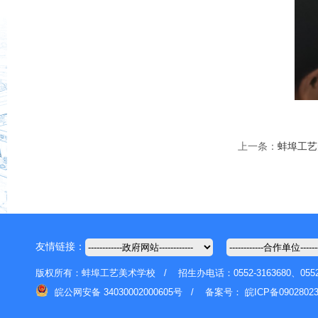
上一条：
蚌埠工艺
友情链接：
版权所有：蚌埠工艺美术学校 / 招生办电话：0552-3163680、055
皖公网安备 34030002000605号 /
备案号：
皖ICP备0902802